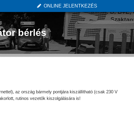
ONLINE JELENTKEZÉS
tor bérlés
nettel), az ország bármely pontjára kiszállítható (csak 230 V
rlott, rutinos vezetők kiszolgálására is!