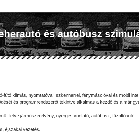
eherautó és autóbusz szimulá
ő-fűtő klímás, nyomtatóval, szkennerrel, fénymásolóval és mobil inter
dését és programrendszerét tekintve alkalmas a kezdő és a már gyako
rmű illetve járműszerelvény, nyerges vontató, autóbusz, tűzoltóautó.
s, éjszakai vezetés.