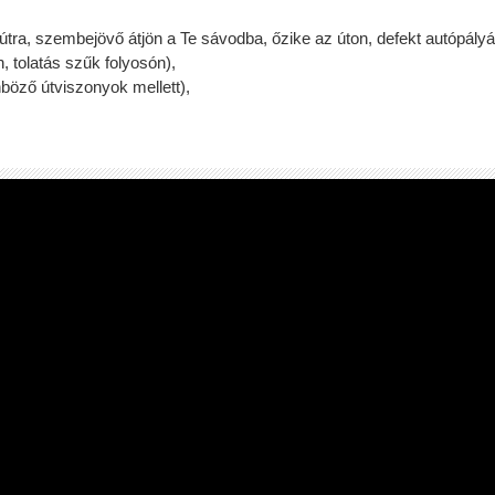
útra, szembejövő átjön a Te sávodba, őzike az úton, defekt autópályá
 tolatás szűk folyosón),
böző útviszonyok mellett),