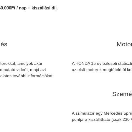
0.000Ft / nap + kiszállási díj.
lés
Motor
torokkal, amelyek akár
A HONDA 15 év baleseti statiszti
bemutató videót, majd azt
az első méterek megtételétől ke
olatos további információkat.
Személ
A szimulátor egy Mercedes Sprint
pontjára kiszállítható (csak 230