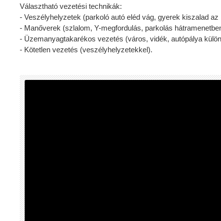
Választható vezetési technikák:
- Veszélyhelyzetek (parkoló autó eléd vág, gyerek kiszalad az 
- Manőverek (szlalom, Y-megfordulás, parkolás hátramenetben,
- Üzemanyagtakarékos vezetés (város, vidék, autópálya külön
- Kötetlen vezetés (veszélyhelyzetekkel).