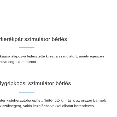
kerékpár szimulátor bérlés
kájára alapozva fejlesztette ki ezt a szimulátort, amely egészen
zdve segíti a motorost.
ygépkocsi szimulátor bérlés
er kisteherautóba épített (hűtő-fűtő klímás ), az ország bármely
 V szükséges), valós kezelőszervekkel ellátott berendezés.