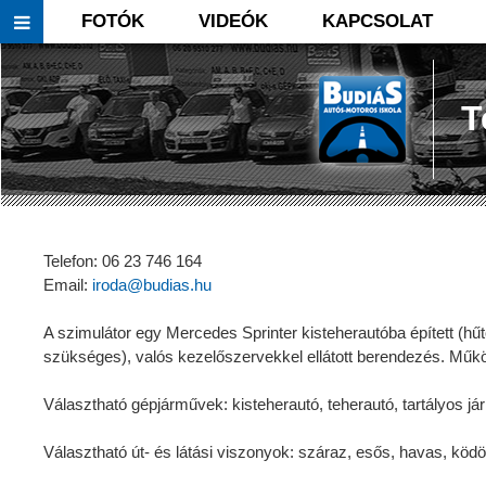
FOTÓK
VIDEÓK
KAPCSOLAT
T
Telefon: 06 23 746 164
Email:
iroda@budias.hu
A szimulátor egy Mercedes Sprinter kisteherautóba épített (hűt
szükséges), valós kezelőszervekkel ellátott berendezés. Műkö
Választható gépjárművek: kisteherautó, teherautó, tartályos já
Választható út- és látási viszonyok: száraz, esős, havas, ködö