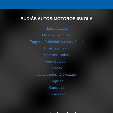
BUDIÁS AUTÓS-MOTOROS ISKOLA
Iskolaválasztás
Oktatók, járművek
Fogyasztóvédelmi mutatószámok
Hírek, ajánlatok
Motoros kisokos
Fényképalbum
Videók
Adatkezelési tájékoztató
Foglalás
Kapcsolat
Impresszum