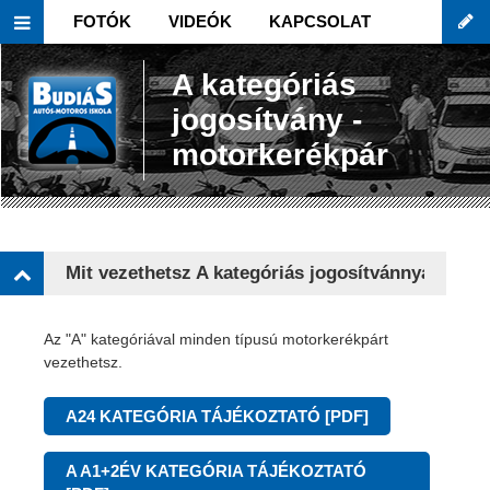
FOTÓK
VIDEÓK
KAPCSOLAT
A kategóriás
jogosítvány -
motorkerékpár
Mit vezethetsz A kategóriás jogosítvánnyal?
Az "A" kategóriával minden típusú motorkerékpárt
vezethetsz.
A24 KATEGÓRIA TÁJÉKOZTATÓ [PDF]
A A1+2ÉV KATEGÓRIA TÁJÉKOZTATÓ