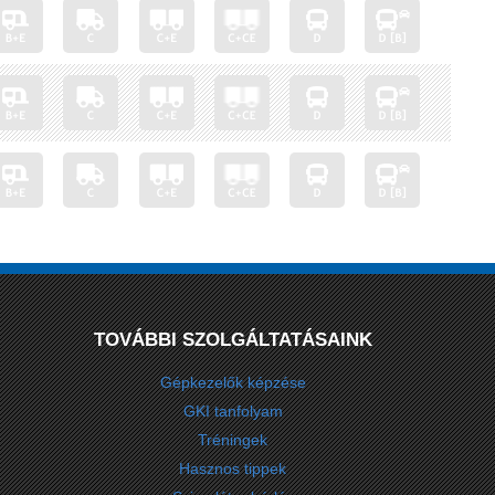
TOVÁBBI SZOLGÁLTATÁSAINK
Gépkezelők képzése
GKI tanfolyam
Tréningek
Hasznos tippek