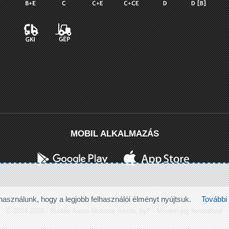
MOBIL ALKALMAZÁS
használunk, hogy a legjobb felhasználói élményt nyújtsuk.
További 
© 2004-2026 - Budiás Autós-Motoros Iskola, byF - Minden jog fenntartva!