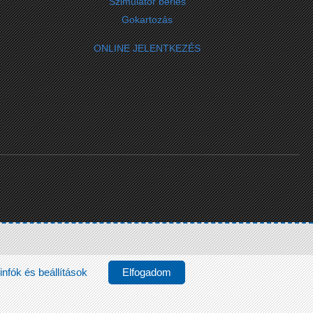
Szimulátor bérlés
Gokartozás
ONLINE JELENTKEZÉS
infók és beállítások
Elfogadom