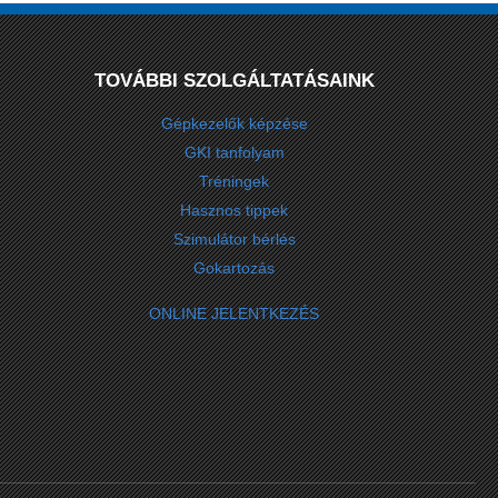
TOVÁBBI SZOLGÁLTATÁSAINK
Gépkezelők képzése
GKI tanfolyam
Tréningek
Hasznos tippek
Szimulátor bérlés
Gokartozás
ONLINE JELENTKEZÉS