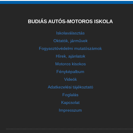
BUDIÁS AUTÓS-MOTOROS ISKOLA
Iskolaválasztás
Oktatók, járművek
Fogyasztóvédelmi mutatószámok
Hírek, ajánlatok
Motoros kisokos
Fényképalbum
Videók
Adatkezelési tájékoztató
Foglalás
Kapcsolat
Impresszum