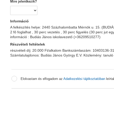
Mire jelentkezik?
Információ
A felkészítés helye: 2440 Százhalombatta Mérnök u. 15. (BUDIÁ
2 fő foglalhat , 30 perc vezetés , 30 perc figyelés (30 perc jut e
információ : Budiás János iskolavezető (+36209510277)
Részvételi feltételek
részvételi díj: 20.000 Ft/alkalom Bankszámlaszám: 10403136
Számlatulajdonos: Budiás János György E.V. Közlemény: tanuló
Elolvastam és elfogadom az
Adatkezelési tájékoztatóban
leírt