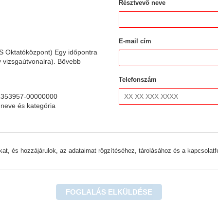
Résztvevő neve
E-mail cím
S Oktatóközpont) Egy időpontra
gy vizsgaútvonalra). Bővebb
Telefonszám
-31353957-00000000
 neve és kategória
akat, és hozzájárulok, az adataimat rögzítéséhez, tárolásához és a kapcsolatf
FOGLALÁS ELKÜLDÉSE